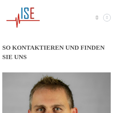
Skip
Ing.
to
Markus
content
Steyrer
–
ISElektrotechnik
GmbH
SO KONTAKTIEREN UND FINDEN
SIE UNS