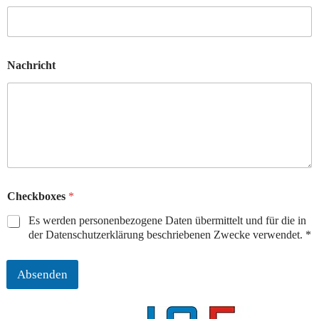
o
n
E
m
Nachricht
a
i
l
Checkboxes
*
Es werden personenbezogene Daten übermittelt und für die in
der Datenschutzerklärung beschriebenen Zwecke verwendet. *
Absenden