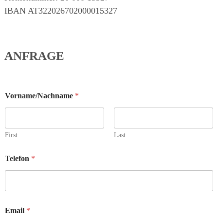
IBAN AT322026702000015327
ANFRAGE
C
Vorname/Nachname
*
h
e
c
k
b
First
Last
o
x
Telefon
*
e
s
T
e
l
e
Email
*
f