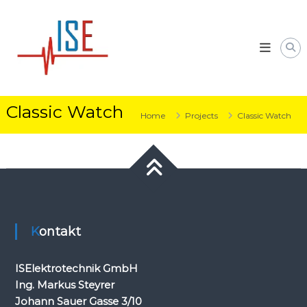
Skip
Ing.
to
Markus
content
Steyrer
–
ISElektrotechnik
GmbH
Classic Watch
Home
Projects
Classic Watch
Kontakt
ISElektrotechnik GmbH
Ing. Markus Steyrer
Johann Sauer Gasse 3/10